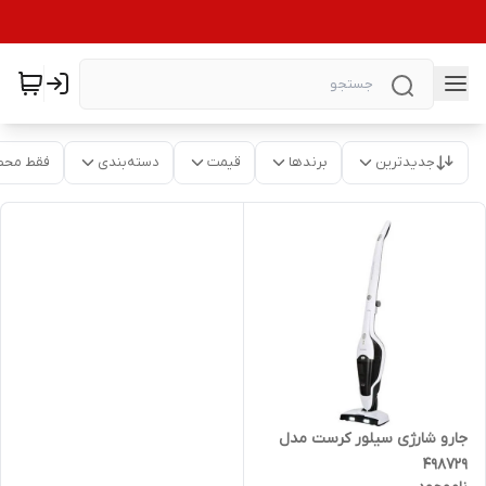
جدیدترین
برندها
قیمت
دسته‌بندی
فقط محص
جارو شارژی سیلور کرست مدل
498729