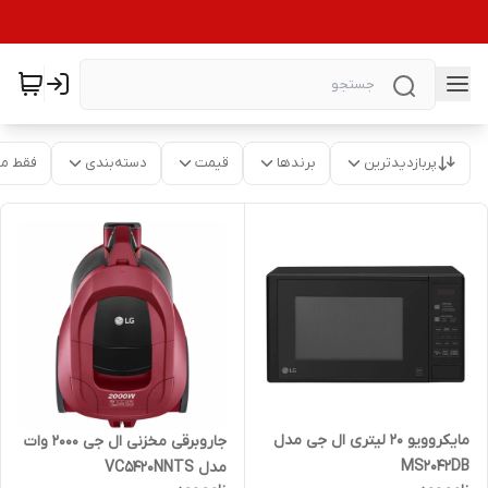
پربازدیدترین
برندها
قیمت
دسته‌بندی
فقط م
مایکروویو 20 لیتری ال جی مدل
جاروبرقی مخزنی ال جی 2000 وات
MS2042DB
مدل VC5420NNTS