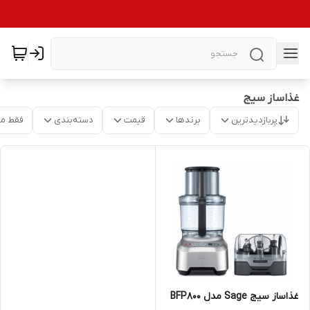
غذاساز سیج
پربازدیدترین
برندها
قیمت
دسته‌بندی
فقط م
غذاساز سیج Sage مدل BFP800