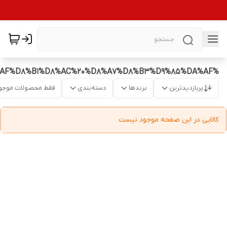
%DA%A9%D8%AA%D8%B1%DB%8C%20%D8%A8%D8%B1%D9%82%DB%8C%20%D9%85%D8%AF%D8%B1%D8%AC%20%D8%A7%D8%B3%D9%85%DA%AF
پربازدیدترین
برندها
دسته‌بندی
فقط محصولات موجو
کالایی در این صفحه موجود نیست