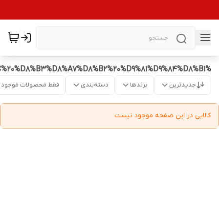
%DA%86%D8%A7%DB%8C%20%D8%B3%D8%A7%D8%B2%20%D9%81%D9%84%D8%B1
جدیدترین
برندها
دسته‌بندی
فقط محصولات موجود
کالایی در این صفحه موجود نیست