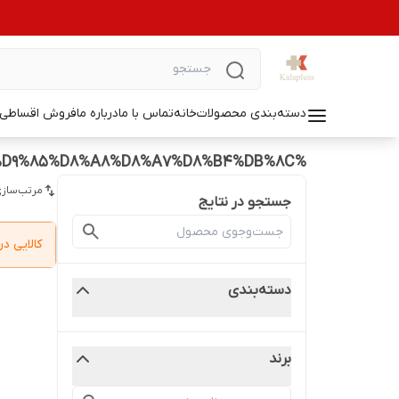
دسته‌بندی محصولات
خانه
تماس با ما
درباره ما
فروش اقساطی ل
%D8%B3%D8%B1%D8%AE%20%DA%A9%D9%86%20%D9%85%D8%A8%D8%A7%D8%B4%DB%8C
مرتب‌سازی
جستجو در نتایج
کالایی 
دسته‌بندی
برند