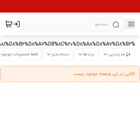
%D8%A8%D8%AE%D8%A7%D8%B1%DB%8C%20%D9%85%D9%86%D8%A7%D8%B3%D8%A8%20%D9%81%D8%B6%D8%A7%DB%8C%20%D8%A8%D8%A7%D8%B2
جدیدترین
برندها
دسته‌بندی
فقط محصولات موجود
کالایی در این صفحه موجود نیست