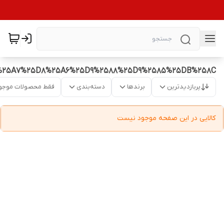
%25A7%25D8%25A6%25D9%2588%25D9%2585%25DB%258C
پربازدیدترین
برندها
دسته‌بندی
فقط محصولات موجو
کالایی در این صفحه موجود نیست